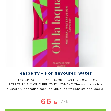
Rasperry – For flavoured water
GET YOUR RASPBERRY FLAVORED WATER NOW – FOR
REFRESHINGLY WILD FRUITY ENJOYMENT. The raspberry is a
cluster fruit because each individual berry consists of a load of
very small fruits. You can count them the next time you eat a
raspberry. (And let us know what you come up with.) But…
66
77
kr
kr
Det
Det