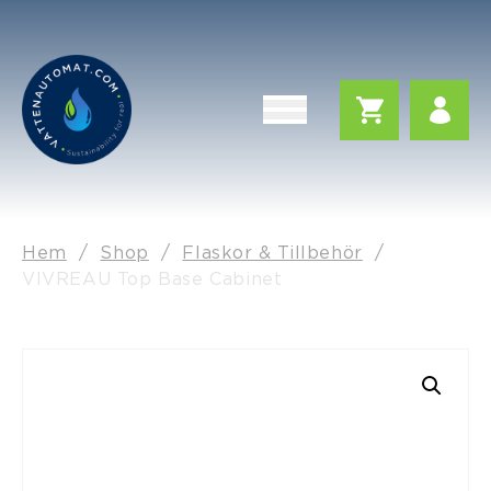
Hem
/
Shop
/
Flaskor & Tillbehör
/
VIVREAU Top Base Cabinet