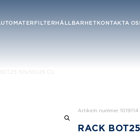
AUTOMATER
FILTER
HÅLLBARHET
KONTAKTA OS
BOT25-50x50x29 CU
Artikeln nummer:
1019114
RACK BOT25