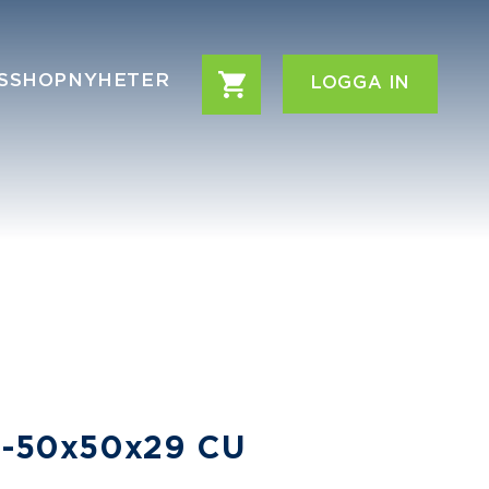
S
SHOP
NYHETER
LOGGA IN
-50x50x29 CU