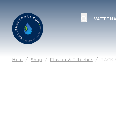
VATTEN
Hem
/
Shop
/
Flaskor & Tillbehör
/
RACK 