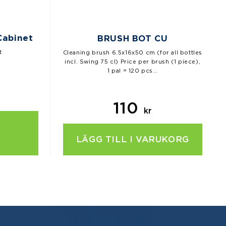
Cabinet
BRUSH BOT CU
t
Cleaning brush 6.5x16x50 cm (for all bottles
incl. Swing 75 cl) Price per brush (1 piece),
1 pal = 120 pcs…
110
kr
LÄGG TILL I VARUKORG