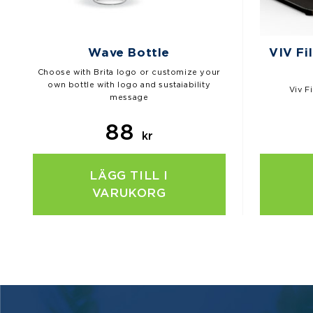
Wave Bottle
VIV Fi
Choose with Brita logo or customize your
own bottle with logo and sustaiability
Viv F
message
88
kr
LÄGG TILL I
VARUKORG