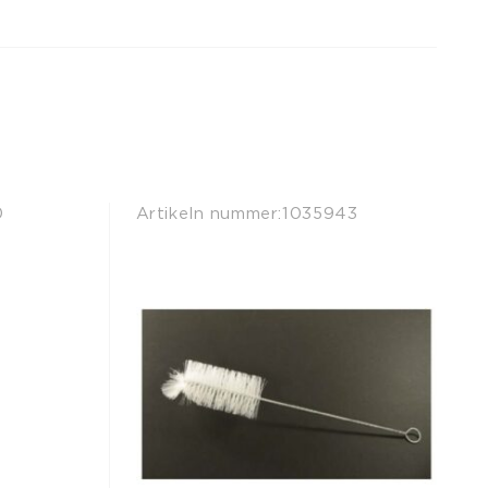
0
Artikeln nummer:
1035943